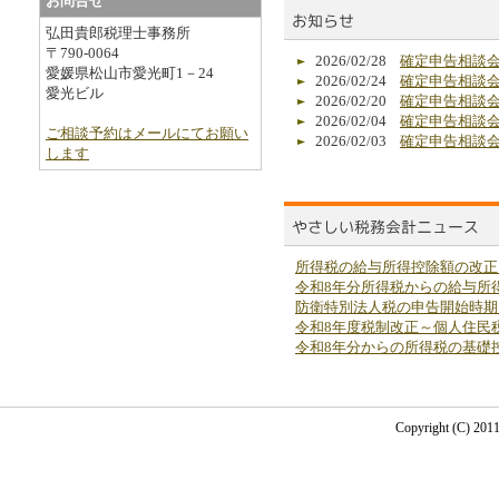
お問合せ
弘田貴郎税理士事務所
〒790-0064
2026/02/28
確定申告相談
愛媛県松山市愛光町1－24
2026/02/24
確定申告相談
愛光ビル
2026/02/20
確定申告相談
2026/02/04
確定申告相談
ご相談予約はメールにてお願い
2026/02/03
確定申告相談
します
所得税の給与所得控除額の改正
令和8年分所得税からの給与所
防衛特別法人税の申告開始時期
令和8年度税制改正～個人住民
令和8年分からの所得税の基礎
Copyright (C) 